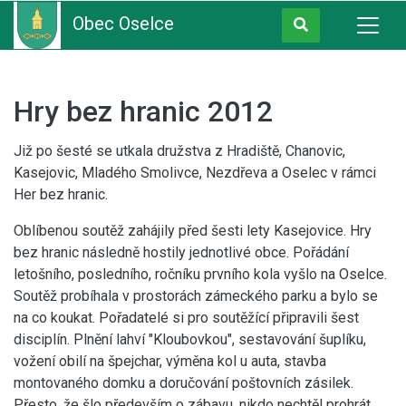
Obec Oselce
Hry bez hranic 2012
Již po šesté se utkala družstva z Hradiště, Chanovic,
Kasejovic, Mladého Smolivce, Nezdřeva a Oselec v rámci
Her bez hranic.
Oblíbenou soutěž zahájily před šesti lety Kasejovice. Hry
bez hranic následně hostily jednotlivé obce. Pořádání
letošního, posledního, ročníku prvního kola vyšlo na Oselce.
Soutěž probíhala v prostorách zámeckého parku a bylo se
na co koukat. Pořadatelé si pro soutěžící připravili šest
disciplín. Plnění lahví "Kloubovkou", sestavování šuplíku,
vožení obilí na špejchar, výměna kol u auta, stavba
montovaného domku a doručování poštovních zásilek.
Přesto, že šlo především o zábavu, nikdo nechtěl prohrát,