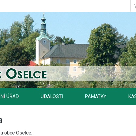
NÍ ÚŘAD
UDÁLOSTI
PAMÁTKY
KA
a
va obce Oselce.