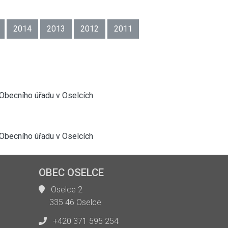
2014
2013
2012
2011
 Obecního úřadu v Oselcích
 Obecního úřadu v Oselcích
OBEC OSELCE
Oselce 2
335 46 Oselce
+420 371 595 254