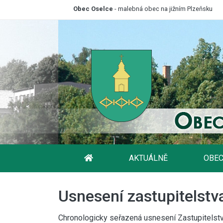
Obec Oselce
- malebná obec na jižním Plzeňsku
AKTUÁLNĚ
OBEC
Usnesení zastupitelstv
Chronologicky seřazená usnesení Zastupitelst