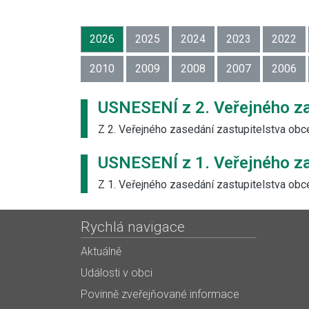
2026
2025
2024
2023
2022
2010
2009
2008
2007
2006
USNESENÍ z 2. Veřejného za
Z 2. Veřejného zasedání zastupitelstva obc
USNESENÍ z 1. Veřejného za
Z 1. Veřejného zasedání zastupitelstva obc
Rychlá navigace
Aktuálně
Události v obci
Povinně zveřejňované informace