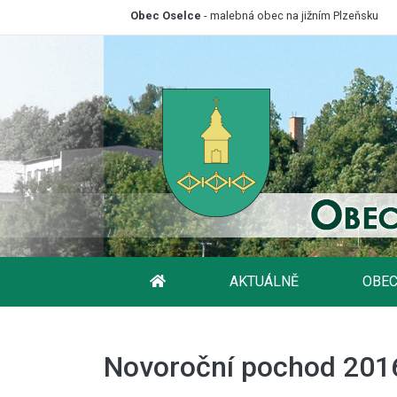
Obec Oselce
- malebná obec na jižním Plzeňsku
AKTUÁLNĚ
OBEC
Novoroční pochod 201