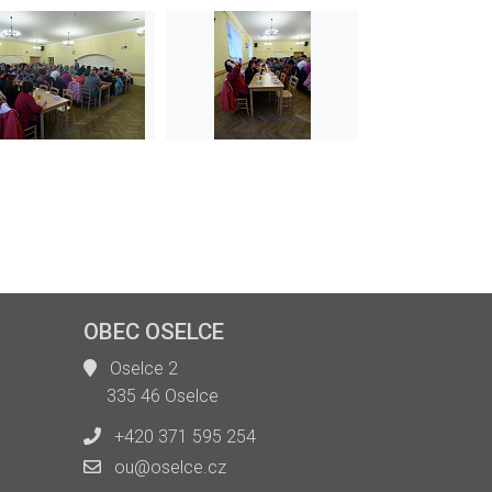
OBEC OSELCE
Oselce 2
335 46 Oselce
+420 371 595 254
ou@oselce.cz