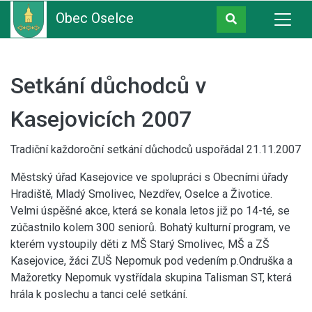
Obec Oselce
Setkání důchodců v
Kasejovicích 2007
Tradiční každoroční setkání důchodců uspořádal 21.11.2007
Městský úřad Kasejovice ve spolupráci s Obecními úřady
Hradiště, Mladý Smolivec, Nezdřev, Oselce a Životice.
Velmi úspěšné akce, která se konala letos již po 14-té, se
zúčastnilo kolem 300 seniorů. Bohatý kulturní program, ve
kterém vystoupily děti z MŠ Starý Smolivec, MŠ a ZŠ
Kasejovice, žáci ZUŠ Nepomuk pod vedením p.Ondruška a
Mažoretky Nepomuk vystřídala skupina Talisman ST, která
hrála k poslechu a tanci celé setkání.