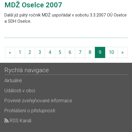
MDŽ Oselce 2007
Další již pátý ročník MDŽ uspořádal v sobotu 3.3.2007 OÚ Oselce
a SDH Oselce.
Previous
Nex
«
1
2
3
4
5
6
7
8
9
10
»
Rychlá navigace
Aktuálně
Události v obci
Povinně zveřejňované informace
Prohlášení o přístupnosti
RSS Kanál