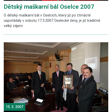
Dětský maškarní bál Oselce 2007
O dětský maškarní bál v Oselcích, který již po čtrnácté
uspořádaly v sobotu 17.3.2007 Oselecké ženy, je již tradičně
velký zájem.
15. 3. 2007