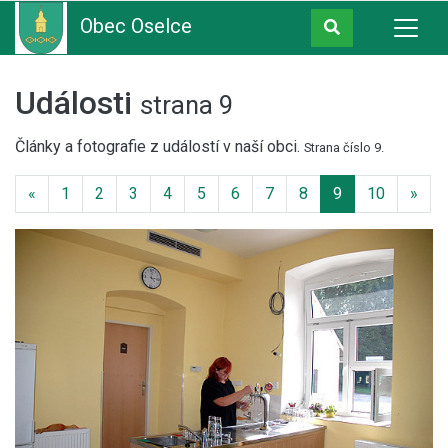
Obec Oselce
Události
strana 9
Články a fotografie z událostí v naší obci.
Strana číslo 9.
Previous
Nex
«
1
2
3
4
5
6
7
8
9
10
»